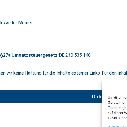
Alexander Meurer
 §27a Umsatzsteuergesetz:
DE 230 535 140
en wir keine Haftung für die Inhalte externer Links. Für den Inhal
Datenschutz
Um dir ein 
Geräteinfor
Technologie
auf dieser W
zurückziehs